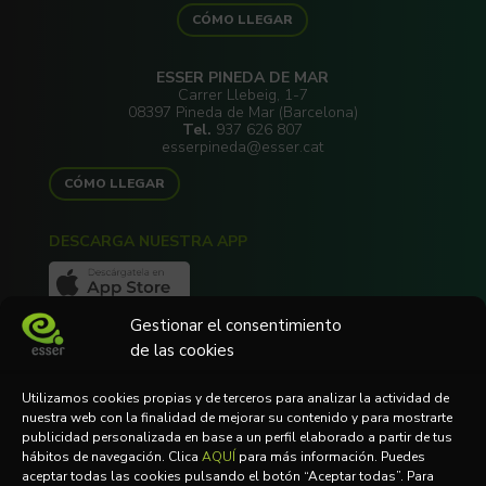
CÓMO LLEGAR
ESSER PINEDA DE MAR
Carrer Llebeig, 1-7
08397 Pineda de Mar (Barcelona)
Tel.
937 626 807
esserpineda@esser.cat
CÓMO LLEGAR
DESCARGA NUESTRA APP
Gestionar el consentimiento
de las cookies
NEWSLETTER
Utilizamos cookies propias y de terceros para analizar la actividad de
Suscríbete a nuestra Newsletter
nuestra web con la finalidad de mejorar su contenido y para mostrarte
publicidad personalizada en base a un perfil elaborado a partir de tus
hábitos de navegación. Clica
AQUÍ
para más información. Puedes
aceptar todas las cookies pulsando el botón “Aceptar todas”. Para