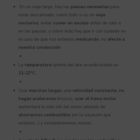
En un viaje largo, hay las
pausas necesarias
para
estar descansado, sobre todo si es un
viaje
nocturno
, evitar
comer en exceso
antes de salir o
en las pausas, y sobre todo hay que ir con cuidado en
el caso de que nos estemos
medicando
, no
afecte a
nuestra conducción
.
La
temperatura
óptima del aire acondicionado es
21-22°C
.
Usar
marchas largas
, una
velocidad constante
,
no
hagas acelerones
bruscos,
usar el freno moto
r
aumentará la vida útil del motor además de
ahorrarnos combustible
(en la situación que
estamos…) y contaminaremos menos.