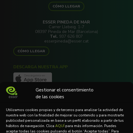
CÓMO LLEGAR
ESSER PINEDA DE MAR
Carrer Llebeig, 1-7
08397 Pineda de Mar (Barcelona)
Tel.
937 626 807
esserpineda@esser.cat
CÓMO LLEGAR
DESCARGA NUESTRA APP
Gestionar el consentimiento
de las cookies
NEWSLETTER
Utilizamos cookies propias y de terceros para analizar la actividad de
Suscríbete a nuestra Newsletter
nuestra web con la finalidad de mejorar su contenido y para mostrarte
publicidad personalizada en base a un perfil elaborado a partir de tus
hábitos de navegación. Clica
AQUÍ
para más información. Puedes
aceptar todas las cookies pulsando el botón “Aceptar todas”. Para