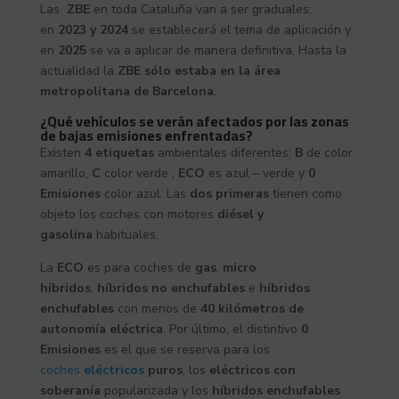
Las
ZBE
en toda Cataluña van a ser graduales:
en
2023 y 2024
se establecerá el tema de aplicación y
en
2025
se va a aplicar de manera definitiva. Hasta la
actualidad la
ZBE sólo estaba en la área
metropolitana de Barcelona
.
¿Qué vehículos se verán afectados por las zonas
de bajas emisiones enfrentadas?
Existen
4 etiquetas
ambientales diferentes:
B
de color
amarillo,
C
color verde ,
ECO
es azul – verde y
0
Emisiones
color azul. Las
dos primeras
tienen como
objeto los coches con motores
diésel y
gasolina
habituales.
La
ECO
es para coches de
gas
,
micro
híbridos
,
híbridos no enchufables
e
híbridos
enchufables
con menos de
40 kilómetros de
autonomía eléctrica
. Por último, el distintivo
0
Emisiones
es el que se reserva para los
coches
eléctricos
puros
, los
eléctricos con
soberanía
popularizada y los
híbridos enchufables