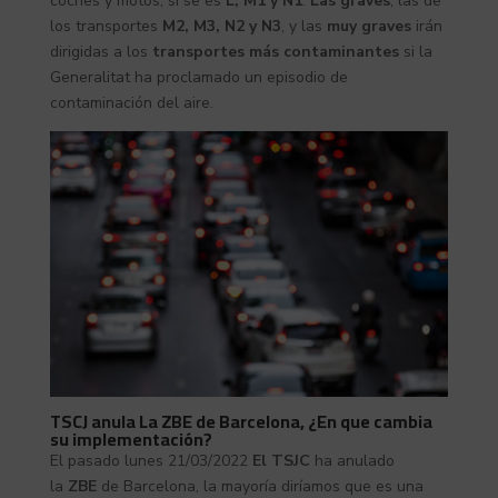
coches y motos, si se es
L, M1 y N1
.
Las graves
, las de
los transportes
M2, M3, N2 y N3
, y las
muy graves
irán
dirigidas a los
transportes más contaminantes
si la
Generalitat ha proclamado un episodio de
contaminación del aire.
TSCJ anula La ZBE de Barcelona, ¿En que cambia
su implementación?
El pasado lunes 21/03/2022
El TSJC
ha anulado
la
ZBE
de Barcelona, la mayoría diríamos que es una