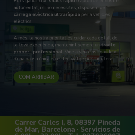
Pots gaudir d’un
snack ràpid
o aprofitar el nostre
autorrentat, i si ho necessites, disposem de
càrrega elèctrica ultraràpida
per a vehicles
elèctrics.
A més, la nostra prioritat és cuidar cada detall de
la teva experiència, mantenint sempre un
tracte
proper i professional
. Vine a veure’ns i gaudeix
d’una pausa única en el teu viatge per carretera!
COM ARRIBAR
Carrer Carles I, 8, 08397 Pineda
de Mar, Barcelona · Servicios de