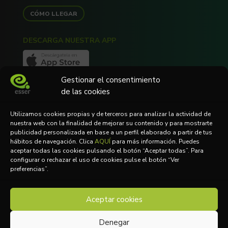
CÓMO LLEGAR
DESCARGA NUESTRA APP
Gestionar el consentimiento
de las cookies
NEWSLETTER
Utilizamos cookies propias y de terceros para analizar la actividad de
Suscríbete a nuestra Newsletter
nuestra web con la finalidad de mejorar su contenido y para mostrarte
publicidad personalizada en base a un perfil elaborado a partir de tus
hábitos de navegación. Clica
AQUÍ
para más información. Puedes
aceptar todas las cookies pulsando el botón “Aceptar todas”. Para
configurar o rechazar el uso de cookies pulse el botón “Ver
Acepto la
Política de Privacidad
preferencias”.
SUSCRIBIRME
Aceptar cookies
2023 © ESSER
Denegar
AVISO LEGAL